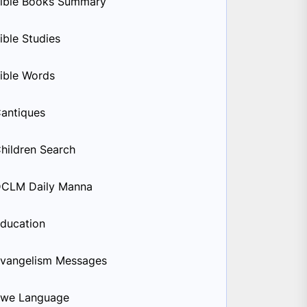
ible Books Summary
ible Studies
ible Words
antiques
hildren Search
CLM Daily Manna
ducation
vangelism Messages
we Language