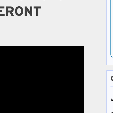
ERONT
A