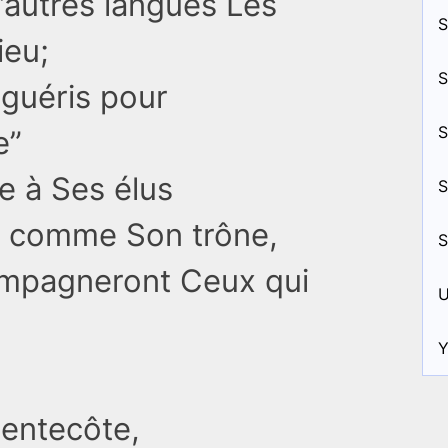
d’autres langues Les
S
ieu;
S
guéris pour
S
e”
e à Ses élus
S
me comme Son trône,
S
ompagneront Ceux qui
U
Y
Pentecôte,