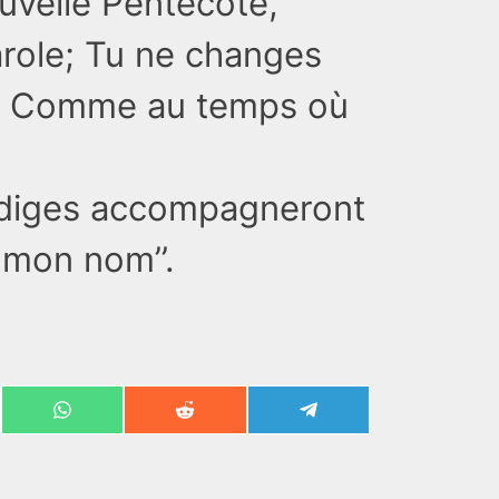
velle Pentecôte,
role; Tu ne changes
e, Comme au temps où
rodiges accompagneront
 mon nom’’.
Share
Share
Share
on
on
on
ook
WhatsApp
Reddit
Telegram