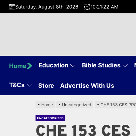
Skip
Saturday, August 8th, 2026
10:21:23 AM
to
the
content
Education
Bible Studies
Home
T&Cs
Store
Advertise With Us
Home
Uncategorized
CHE 153 CES P
UNCATEGORIZED
CHE 153 CES