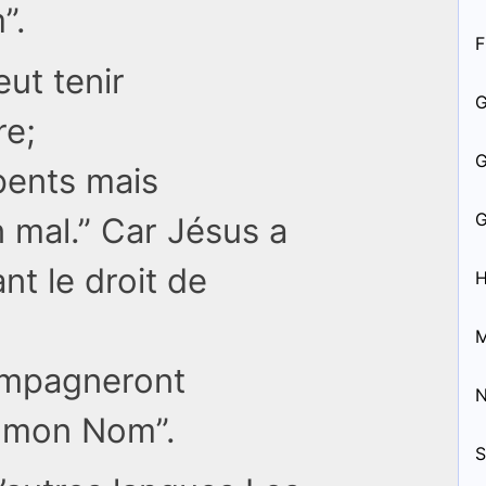
”.
F
ut tenir
re;
rpents mais
 mal.” Car Jésus a
nt le droit de
H
M
ompagneront
n mon Nom”.
S