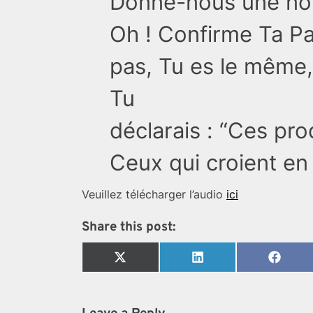
Donne-nous une nou
Oh ! Confirme Ta Pa
pas, Tu es le mêm
Tu
déclarais : “Ces p
Ceux qui croient en
Veuillez télécharger l’audio
ici
Share this post:
Share
Share
Share
on
on
on
X
LinkedIn
Faceb
(Twitter)