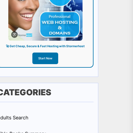
🚀 Get Cheap, Secure & Fast Hosting with Stormerhost
Start Now
CATEGORIES
dults Search