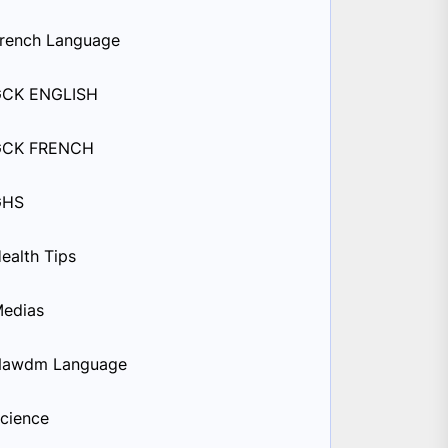
rench Language
GCK ENGLISH
GCK FRENCH
GHS
ealth Tips
edias
Nawdm Language
cience