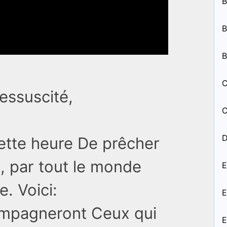
B
B
B
C
essuscité,
C
D
ette heure De prêcher
-Il, par tout le monde
E
. Voici:
E
ompagneront Ceux qui
E