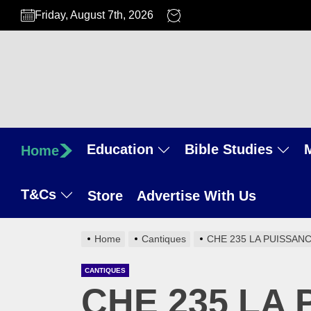
Skip
Friday, August 7th, 2026
to
the
content
Education
Bible Studies
Home
T&Cs
Store
Advertise With Us
Home
Cantiques
CHE 235 LA PUISSANC
CANTIQUES
CHE 235 LA