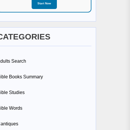
Start Now
CATEGORIES
dults Search
ible Books Summary
ible Studies
ible Words
antiques