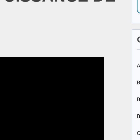
A
B
B
B
C