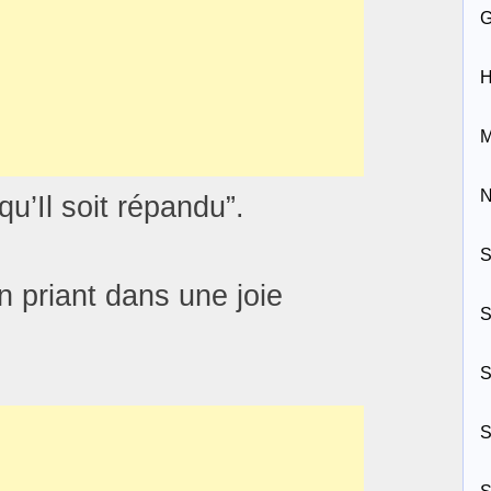
H
M
N
u’Il soit répandu”.
S
En priant dans une joie
S
S
S