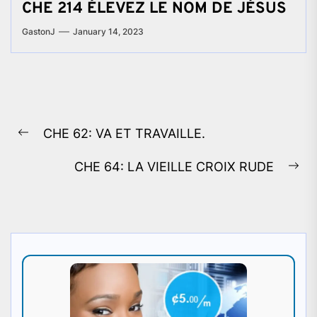
CHE 214 ÉLEVEZ LE NOM DE JÉSUS
GastonJ
January 14, 2023
Post
CHE 62: VA ET TRAVAILLE.
navigation
Previous
post:
CHE 64: LA VIEILLE CROIX RUDE
Ne
pos