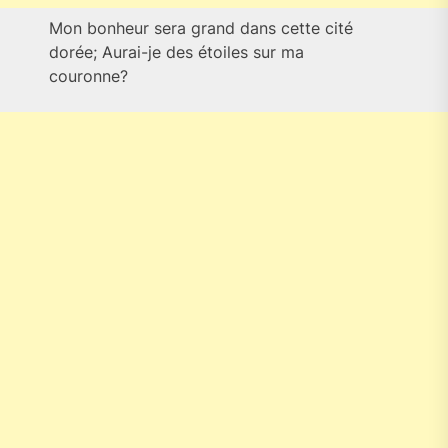
Mon bonheur sera grand dans cette cité
dorée; Aurai-je des étoiles sur ma
couronne?