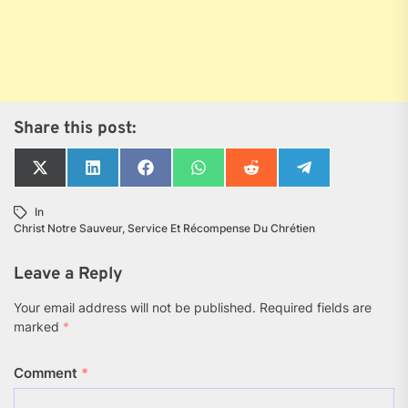
Share this post:
Share
Share
Share
Share
Share
Share
on
on
on
on
on
on
X
LinkedIn
Facebook
WhatsApp
Reddit
Telegram
In
(Twitter)
Christ Notre Sauveur
,
Service Et Récompense Du Chrétien
Leave a Reply
Your email address will not be published.
Required fields are
marked
*
Comment
*