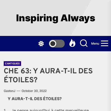
Skip
to
the
Inspiring Always
content
Menu
CANTIQUES
CHE 63: Y AURA-T-IL DES
ÉTOILES?
GastonJ
October 30, 2022
Y AURA-T-IL DES ÉTOILES?
1.
Je pense aujourd’hui à cette merveilleuse