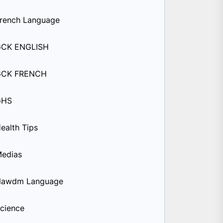
rench Language
GCK ENGLISH
GCK FRENCH
GHS
ealth Tips
edias
Nawdm Language
cience