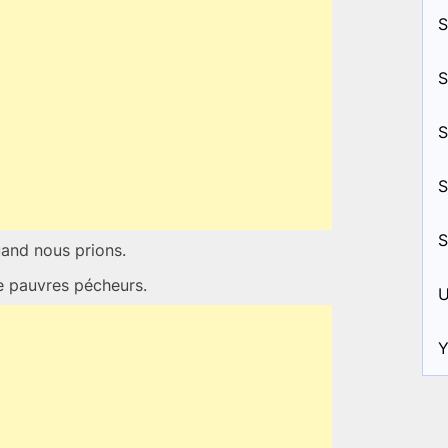
S
S
S
S
S
uand nous prions.
e pauvres pécheurs.
U
Y