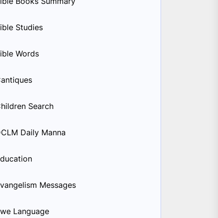
ible Books Summary
ible Studies
ible Words
antiques
hildren Search
CLM Daily Manna
ducation
vangelism Messages
we Language