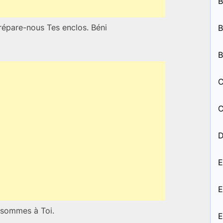
B
répare-nous Tes enclos. Béni
B
B
C
C
D
E
E
 sommes à Toi.
E