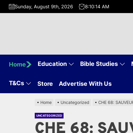
Skip
Sunday, August 9th, 2026
8:10:14 AM
to
the
content
Education
Bible Studies
Home
T&Cs
Store
Advertise With Us
Home
Uncategorized
CHE 68: SAUVE
UNCATEGORIZED
CHE 68: SA