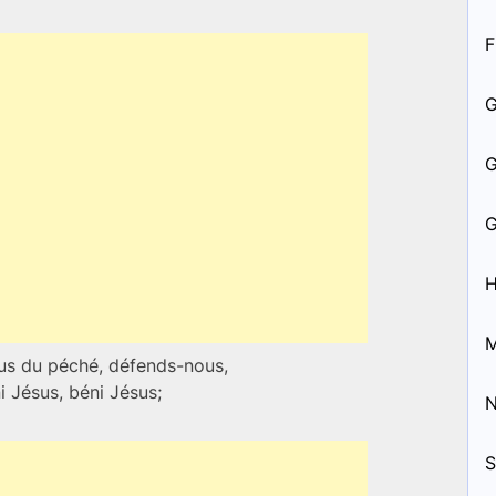
F
H
M
ous du péché, défends-nous,
 Jésus, béni Jésus;
S