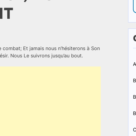
NT
e combat; Et jamais nous n’hésiterons à Son
ésir. Nous Le suivrons jusqu’au bout.
A
B
B
B
C