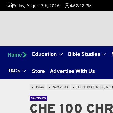
Skip
Friday, August 7th, 2026
4:52:22 PM
to
the
content
Education
Bible Studies
Home
T&Cs
Store
Advertise With Us
Home
Cantiques
CHE 100 CHRIST, 
CANTIQUES
CHE 100 CHR