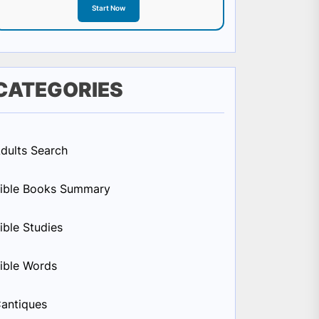
Start Now
CATEGORIES
dults Search
ible Books Summary
ible Studies
ible Words
antiques