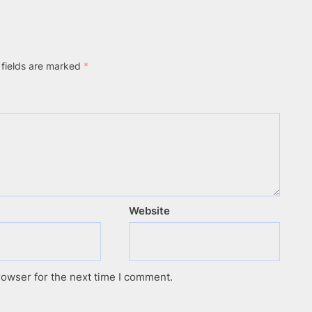
ook
WhatsApp
Reddit
Telegram
 fields are marked
*
Website
rowser for the next time I comment.