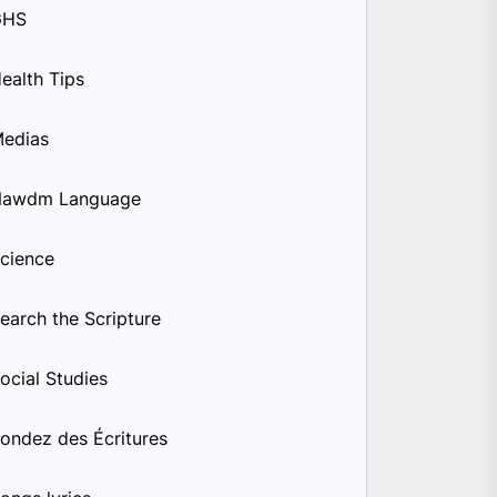
GHS
ealth Tips
edias
Nawdm Language
cience
earch the Scripture
ocial Studies
ondez des Écritures