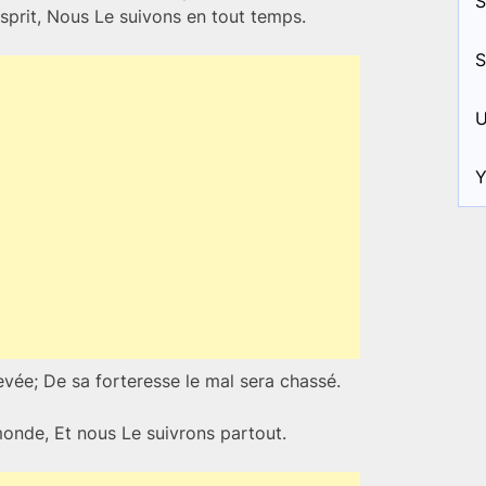
S
’Esprit, Nous Le suivons en tout temps.
S
U
Y
levée; De sa forteresse le mal sera chassé.
onde, Et nous Le suivrons partout.