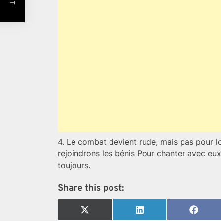
4. Le combat devient rude, mais pas pour l
rejoindrons les bénis Pour chanter avec eux
toujours.
Share this post:
Share
Share
Share
on
on
on