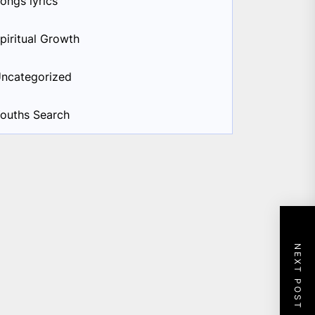
ongs lyrics
piritual Growth
ncategorized
ouths Search
NEXT POST