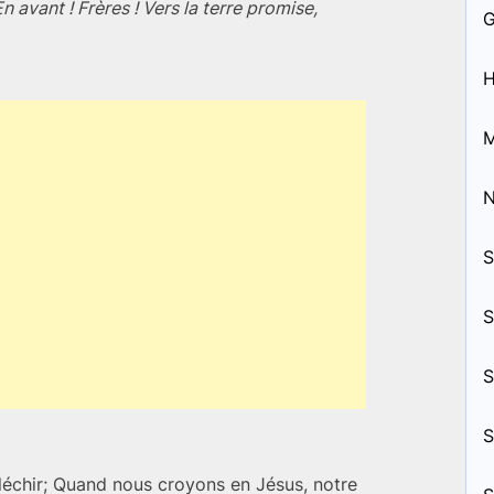
En avant ! Frères ! Vers la terre promise,
H
M
S
S
S
S
léchir; Quand nous croyons en Jésus, notre