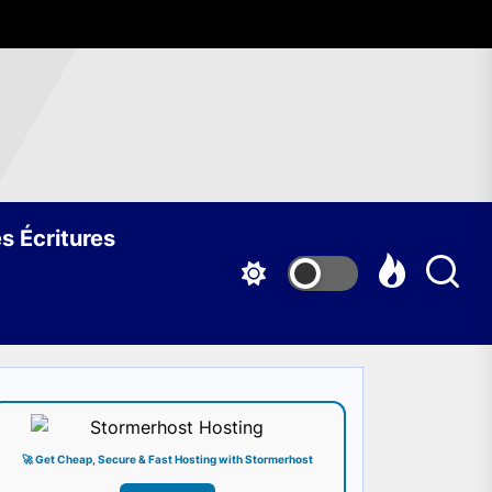
s Écritures
🚀 Get Cheap, Secure & Fast Hosting with Stormerhost