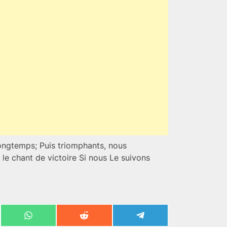
ongtemps; Puis triomphants, nous
 le chant de victoire Si nous Le suivons
Share
Share
Share
on
on
on