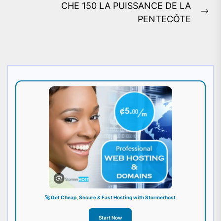
CHE 150 LA PUISSANCE DE LA
Ne
PENTECÔTE
pos
🚀 Get Cheap, Secure & Fast Hosting with Stormerhost
Start Now