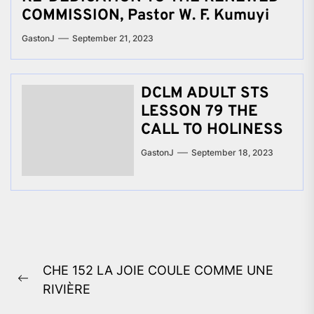
COMMISSION, Pastor W. F. Kumuyi
GastonJ
September 21, 2023
DCLM ADULT STS
LESSON 79 THE
CALL TO HOLINESS
GastonJ
September 18, 2023
Post
CHE 152 LA JOIE COULE COMME UNE
navigation
Previous
RIVIÈRE
post: