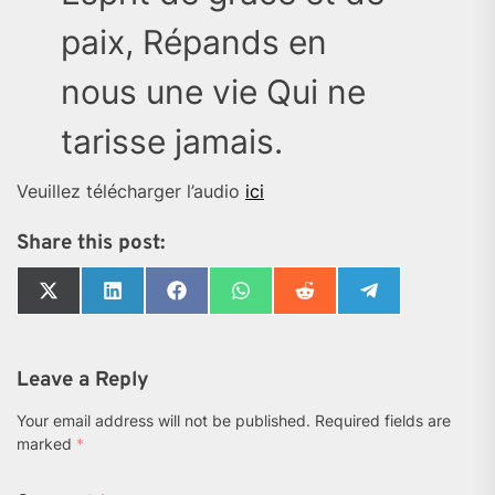
paix, Répands en
nous une vie Qui ne
tarisse jamais.
Veuillez télécharger l’audio
ici
Share this post:
Share
Share
Share
Share
Share
Share
on
on
on
on
on
on
X
LinkedIn
Facebook
WhatsApp
Reddit
Telegram
(Twitter)
Leave a Reply
Your email address will not be published.
Required fields are
marked
*