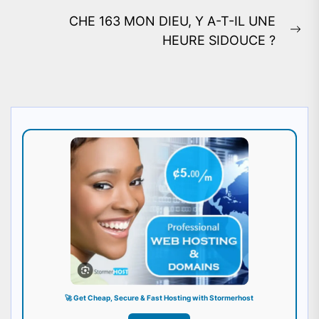
post:
CHE 163 MON DIEU, Y A-T-IL UNE
Ne
HEURE SIDOUCE ?
pos
🚀 Get Cheap, Secure & Fast Hosting with Stormerhost