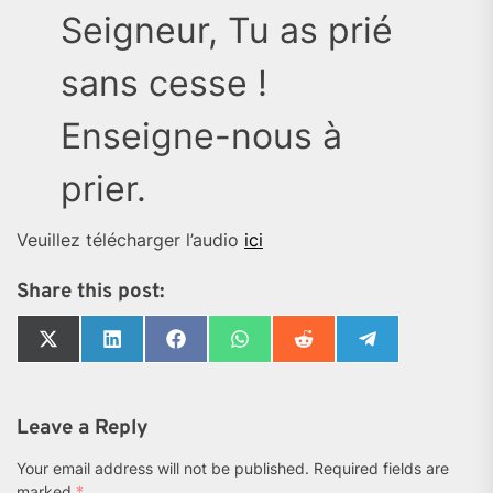
Seigneur, Tu as prié
sans cesse !
Enseigne-nous à
prier.
Veuillez télécharger l’audio
ici
Share this post:
Share
Share
Share
Share
Share
Share
on
on
on
on
on
on
X
LinkedIn
Facebook
WhatsApp
Reddit
Telegram
(Twitter)
Leave a Reply
Your email address will not be published.
Required fields are
marked
*