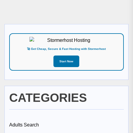
pos
🚀 Get Cheap, Secure & Fast Hosting with Stormerhost
Start Now
CATEGORIES
Adults Search