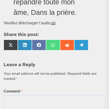
répandre toute mon
âme, Dans la prière.
Veuillez télécharger l’audio
ici
Share this post:
Share
Share
Share
Share
Share
Share
on
on
on
on
on
on
X
LinkedIn
Facebook
WhatsApp
Reddit
Telegram
(Twitter)
Leave a Reply
Your email address will not be published.
Required fields are
marked
*
Comment
*