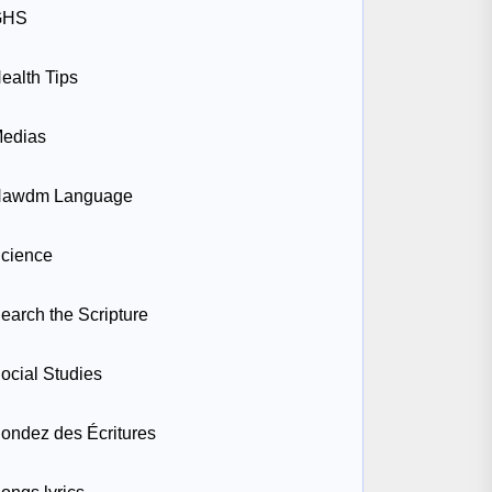
GHS
ealth Tips
edias
awdm Language
cience
earch the Scripture
ocial Studies
ondez des Écritures