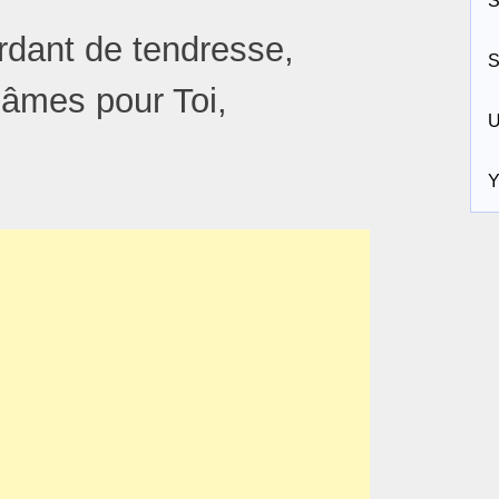
S
rdant de tendresse,
S
 âmes pour Toi,
U
Y