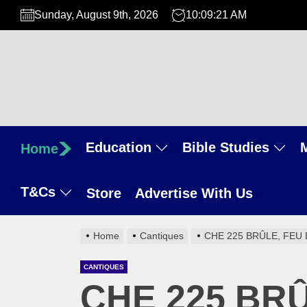
Skip
Sunday, August 9th, 2026
10:09:22 AM
to
the
content
Education
Bible Studies
Home
T&Cs
Store
Advertise With Us
Home
Cantiques
CHE 225 BRÛLE, FEU 
CANTIQUES
CHE 225 BRÛ