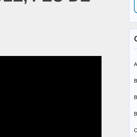
A
B
B
B
C