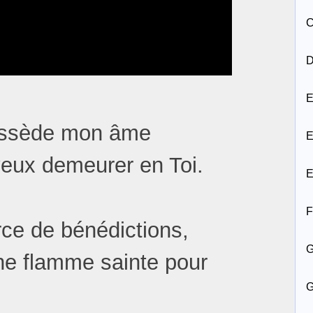
C
D
E
possède mon âme
E
 veux demeurer en Toi.
E
F
ce de bénédictions,
ne flamme sainte pour