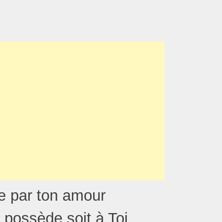
ue par ton amour
 possède soit à Toi