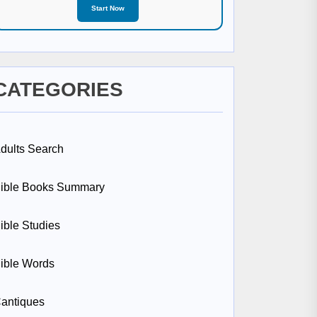
Start Now
CATEGORIES
dults Search
ible Books Summary
ible Studies
ible Words
antiques