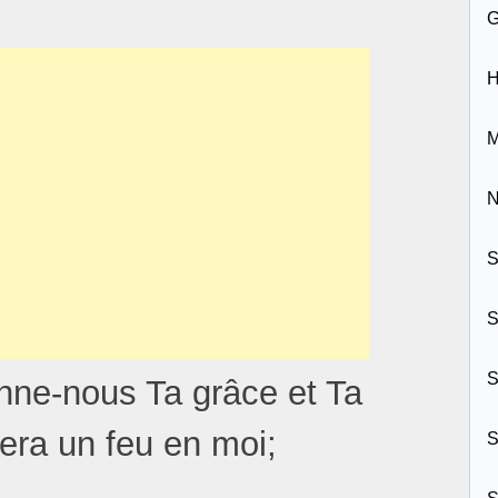
H
M
N
S
S
S
onne-nous Ta grâce et Ta
sera un feu en moi;
S