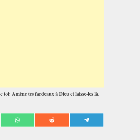
ec toi: Amène tes fardeaux à Dieu et laisse-les là.
Share
Share
Share
on
on
on
ook
WhatsApp
Reddit
Telegram