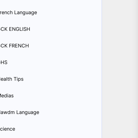
rench Language
GCK ENGLISH
GCK FRENCH
GHS
ealth Tips
edias
Nawdm Language
cience