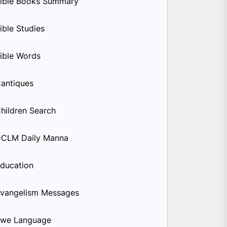
ible Books Summary
ible Studies
ible Words
antiques
hildren Search
CLM Daily Manna
ducation
vangelism Messages
we Language