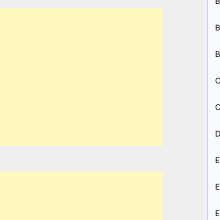
B
B
B
C
C
D
E
E
E