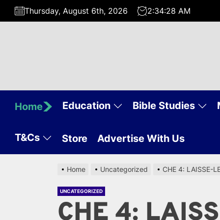
Skip
Thursday, August 6th, 2026
2:34:29 AM
to
the
content
Education
Bible Studies
Home
T&Cs
Store
Advertise With Us
Home
Uncategorized
CHE 4: LAISSE-L
UNCATEGORIZED
CHE 4: LAIS