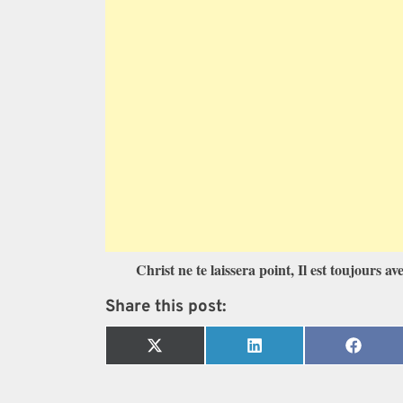
Christ ne te laissera point, Il est toujours av
Share this post:
Share
Share
Share
on
on
on
X
LinkedIn
Faceb
(Twitter)