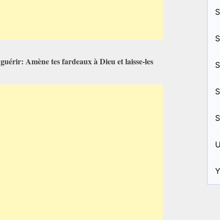
S
S
;
, guérir: Amène tes fardeaux à Dieu et laisse-les
S
S
S
U
Y