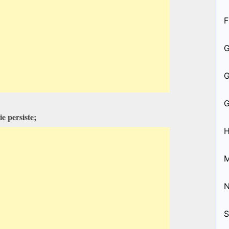
F
e persiste;
H
M
S