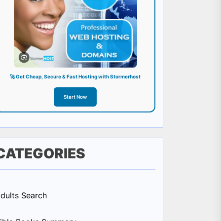
🚀 Get Cheap, Secure & Fast Hosting with Stormerhost
Start Now
CATEGORIES
dults Search