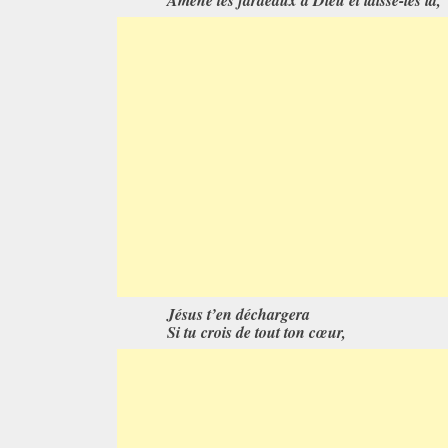
Amène tes fardeaux à Dieu et laisse-les là,
Jésus t’en déchargera
Si tu crois de tout ton cœur,