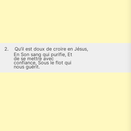
2.
Qu’il est doux de croire en Jésus,
En Son sang qui purifie, Et
de se mettre avec
confiance, Sous le flot qui
nous guérit.