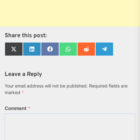
Share this post:
Share
Share
Share
Share
Share
Share
on
on
on
on
on
on
X
LinkedIn
Facebook
WhatsApp
Reddit
Telegram
(Twitter)
Leave a Reply
Your email address will not be published.
Required fields are
marked
*
Comment
*