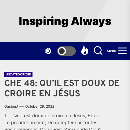
Skip
to
the
Inspiring Always
content
Menu
UNCATEGORIZED
CHE 48: QU’IL EST DOUX DE
CROIRE EN JÉSUS
GastonJ
October 29, 2022
1.
Qu’il est doux de croire en Jésus, Et de
Le prendre au mot; De compter sur toutes
Ses promesses, De savoir: “Ainsi parle Dieu”.