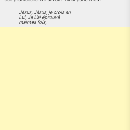
Jésus, Jésus, je crois en
Lui, Je L’ai éprouvé
maintes fois,