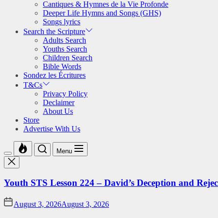
Cantiques & Hymnes de la Vie Profonde
Deeper Life Hymns and Songs (GHS)
Songs lyrics
Search the Scripture
Adults Search
Youths Search
Children Search
Bible Words
Sondez les Écritures
T&Cs
Privacy Policy
Declaimer
About Us
Store
Advertise With Us
Menu
Youth STS Lesson 224 – David’s Deception and Rejec
August 3, 2026
August 3, 2026