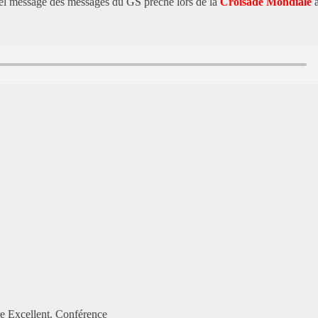
el message des messages du GS prêché lors de la
Croisade Mondiale
re Excellent. Conférence