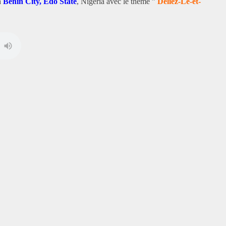
à
Benin City, Edo State
, Nigeria avec le thème ”
Deliez-Le-et-