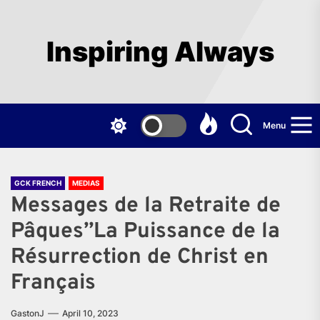
Skip
to
the
Inspiring Always
content
Menu
GCK FRENCH
MEDIAS
Messages de la Retraite de
Pâques”La Puissance de la
Résurrection de Christ en
Français
GastonJ
April 10, 2023