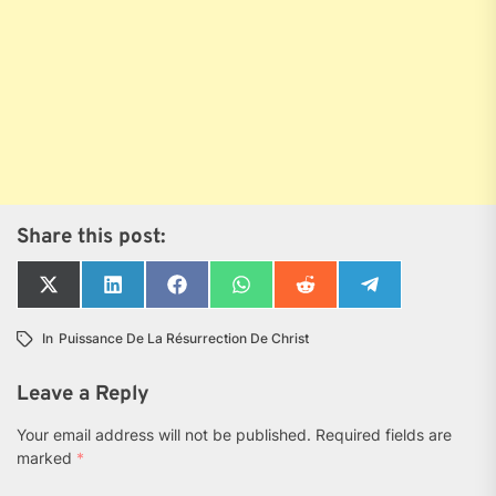
Share this post:
Share
Share
Share
Share
Share
Share
on
on
on
on
on
on
X
LinkedIn
Facebook
WhatsApp
Reddit
Telegram
In
Puissance De La Résurrection De Christ
(Twitter)
Leave a Reply
Your email address will not be published.
Required fields are
marked
*