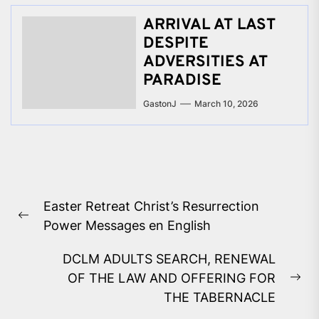
ARRIVAL AT LAST
DESPITE
ADVERSITIES AT
PARADISE
GastonJ
March 10, 2026
Post
Easter Retreat Christ’s Resurrection
navigation
Previous
Power Messages en English
post:
DCLM ADULTS SEARCH, RENEWAL
OF THE LAW AND OFFERING FOR
Ne
THE TABERNACLE
pos